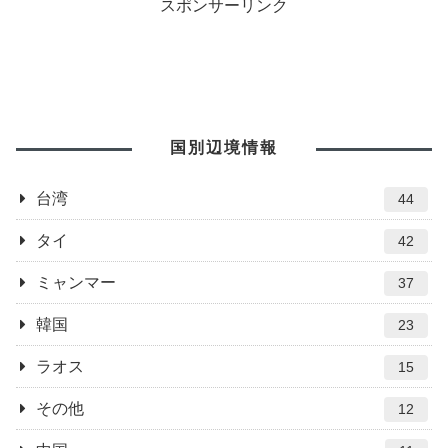
スポンサーリンク
よく見てください。１階にバイク
えきれない。そんな私が選んだ鶏
が。。。 この船は西子灣站か
排（ジーパイ）ランキング。台
ら...
湾...
国別辺境情報
台湾
44
タイ
42
ミャンマー
37
韓国
23
ラオス
15
その他
12