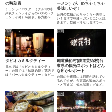
の時刻表
ーメン）が、めちゃくちゃ
美味しいぞ！
チェンライバスターミナル1の時
刻表チェンライからのバスの（チ
台湾の乾麺がめちゃくちゃ美味し
ェンライ発）時刻表、各方面への
い！台湾で乾麺＝ガンミエンと読
行き先 備忘録チェンライからチ
みます。乾麺＝汁なし台湾ラーメ
ェンマイに行くならチェンライか
ンなのですが、汁なしと言っても
らチェンマイに行くならバスター
全く汁がないのではなく、底に少
台湾
台湾
ミナル1からグリーンバス Chiang
しだけ汁は入っていて混ぜて食べ
Rai バスターミナ...
るというスタイルです。 この乾
麺に辣椒醤（ラージョージャ
ン）...
タピオカミルクティー
鐵道藝術村(鉄道芸術村)台
東県の観光スポットはどん
日本では「タピオカミルクティ
な所かレポート
ー」台湾では「珍珠奶茶」英語で
は「パールミルクティー」タピオ
台湾の台東県には何度か訪れてい
カミルクティーの発明タピオカミ
るのですが、台東県の観光スポッ
ルクティーは世界中で人気があ
トと言えば「知本温泉」グルメと
り、台湾にはタピオカミルクティ
言えば「池上弁当」です。しか
ーの発明者と呼ばれる2つの店が
し、台東市内でコレといった観光
台湾
台湾
あり、1つは台中市の春水堂、も
スポットや美味しいお店が見つか
う1...
らないのですが、地元の人に進め
られて鐵道藝術村(鉄道芸術村)
に...