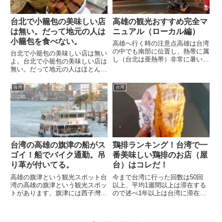
台北で小籠包の美味しい店
高雄の観光おすすめ完全マ
は無い。だって地元の人は
ニュアル（ローカル編）
小籠包を食べない。
高雄へ行く時の注意点高雄は台湾
の中でも南部に位置し、熱帯に属
台北で小籠包の美味しい店は無い
し（台北は亜熱帯）非常に暑い地
よ。台北で小籠包の美味しい店は
域です。旅費格安航空券（LCC）
無い。だって地元の人はほとんど
で日本から高雄まで往復1,6～2,4
小籠包を食べない。小籠包は観光
万円ホテル約2,500円×日数移動
地の商売でしかない。台北の地元
台湾
台湾
費約2,000円×日数食費（1日3
の人が、全く小籠包を食べないか
食）約1,50...
と言うと、そうではありません
が、日常的に主食のように食べる
か...
台湾の高雄の旗津の船がス
鶏排ランキング！台湾で一
ゴイ！船でバイク通勤。吊
番美味しい鶏排のお店（屋
り革が付いてる。
台）はコレだ！
高雄の旗津という観光スポット台
今まで台湾に行った回数は50回
湾の高雄の旗津という観光スポッ
以上、平均1週間以上は滞在する
トがあります。旗津には西子灣駅
ので述べ1年以上は台湾に滞在し
で降りて船で行くのが一般的な行
ている事になる筆者は大の「鶏排
き方です。 旗津に行く船写真の
（ジーパイ）大好き！マニア」で
通り船に吊り革が付いています。
す。今まで台湾で食べた鶏排は数