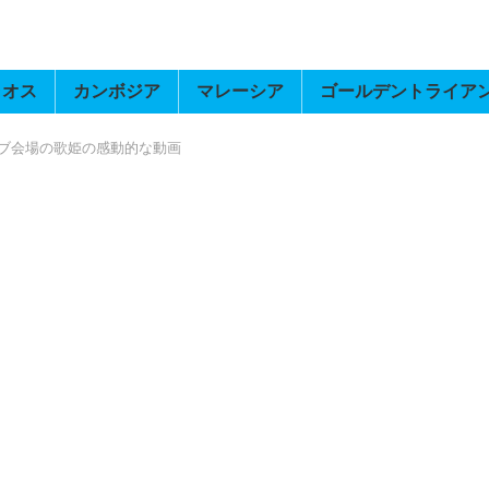
ラオス
カンボジア
マレーシア
ゴールデントライア
ブ会場の歌姫の感動的な動画