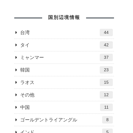
国別辺境情報
台湾
44
タイ
42
ミャンマー
37
韓国
23
ラオス
15
その他
12
中国
11
ゴールデントライアングル
8
インド
5