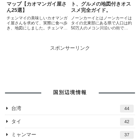
マップ【カオマンガイ屋さ
ト、グルメの地図付きオス
ん25選】
スメ完全ガイド。
チェンマイの美味しいカオマンガ
ノーンカーイとはノーンカーイは
イ屋さんを求めて、実際に食べ歩
タイの北東部にある県で人口は約
き、地図にしました。チェンマイ
50万人のメコン川沿いの街で
のカオマンガイ屋さん25選チェ
す。メコン川の向こう側はラオス
ンマイでカオマンガイの美味しい
となり、タイ、ノーンカーイとラ
ガイドブックに載ってない名店
オス、ビエンチャンの国境にはタ
スポンサーリンク
12選カオマンガイのタレのレシ
イラオス友好橋があり、バスや電
ピと材料タイの唐辛子（プリッキ
車、自動車で国境を渡ることが出
ー...
来...
国別辺境情報
台湾
44
タイ
42
ミャンマー
37