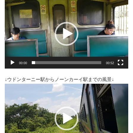
動
画
プ
レ
ー
ヤ
ー
00:00
00:52
↓ウドンターニー駅からノーンカーイ駅までの風景↓
動
画
プ
レ
ー
ヤ