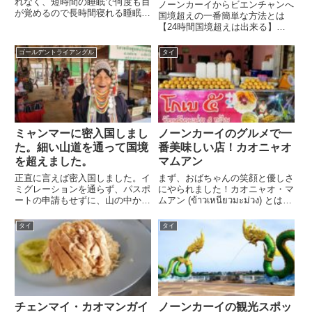
れなく、短時間の睡眠で何度も目
ノーンカーイからビエンチャンへ
が覚めるので長時間寝れる睡眠薬
国境超えの一番簡単な方法とは
が欲しくて薬局で聞いてみたらこ
【24時間国境超えは出来る】①
の睡眠薬をおすすめされました。
トゥクトゥクなどで国境（タイ・
CODIPHENの箱は片面は英語、
ラオス友好橋）まで行く。②タイ
ゴールデントライアングル
タイ
反対面はタイ語になっています。
側のイミグレーションで出国③バ
1箱10錠入りで70バーツ...
スに乗って国境（タイ・ラオス友
好橋）を渡る。④ラオス側のイミ
グ...
ミャンマーに密入国しまし
ノーンカーイのグルメで一
た。細い山道を通って国境
番美味しい店！カオニャオ
を超えました。
マムアン
正直に言えば密入国しました。イ
まず、おばちゃんの笑顔と優しさ
ミグレーションを通らず、パスポ
にやられました！カオニャオ・マ
ートの申請もせずに、山の中から
ムアン (ข้าวเหนียวมะม่วง) とはカ
現地のわずかな人しか通らないよ
オニャオ＝タイのモチ米マムアン
うな細い道を通って密入国しまし
＝ マンゴーカオニャオ・マムア
タイ
タイ
た。
ン＝タイで食べられている、ココ
ナッツミルクで炊いた餅米に、マ
ンゴー...
チェンマイ・カオマンガイ
ノーンカーイの観光スポッ