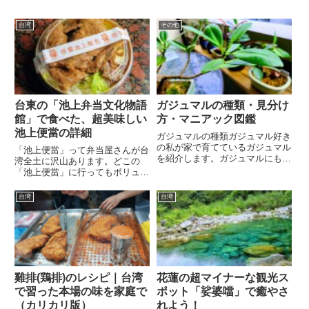
台湾
その他
台東の「池上弁当文化物語
ガジュマルの種類・見分け
館」で食べた、超美味しい
方・マニアック図鑑
池上便當の詳細
ガジュマルの種類ガジュマル好き
の私が家で育てているガジュマル
「池上便當」って弁当屋さんが台
を紹介します。ガジュマルにも
湾全土に沢山あります。どこの
色々と種類があり、葉の形や反り
「池上便當」に行ってもボリュー
方に特徴があります。自分のガジ
ム満点で美味しいのですが、その
ュマルの種類は何か見分ける時に
本家の「池上便當」に行ってきま
台湾
台湾
参考にしてください。私の持って
したのでレポートいたします。池
いるガジュマルの木は・人参ガジ
上便當とは「池上便當」は台湾全
ュ...
土に沢山あります。しかし、よく
見...
雞排(鶏排)のレシピ｜台湾
花蓮の超マイナーな観光ス
で習った本場の味を家庭で
ポット「娑婆噹」で癒やさ
（カリカリ版）
れよう！