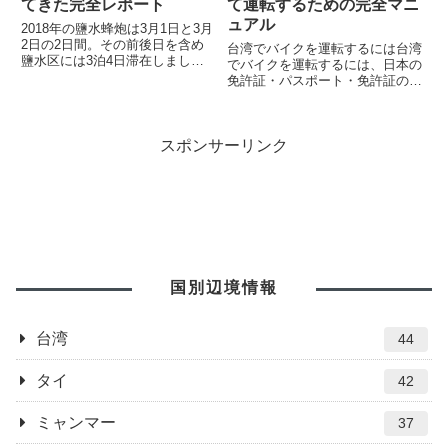
てきた完全レポート
て運転するための完全マニ
ュアル
2018年の鹽水蜂炮は3月1日と3月
2日の2日間。その前後日を含め
台湾でバイクを運転するには台湾
鹽水区には3泊4日滞在しまし
でバイクを運転するには、日本の
た。鹽水蜂炮とは一日中、爆竹と
免許証・パスポート・免許証の中
ロケット花火が飛び交うお祭りで
国語翻訳文があれば台湾でレンタ
その爆竹とロケット花火の数は数
ルバイクを借りて公道上を走るこ
百万発とも言われています。 そ
とは可能です。日本の免許証・パ
んな、2018年の鹽水蜂炮...
スポンサーリンク
スポート台湾でバイクを運転する
時には、日本の免許証を携帯し
な...
国別辺境情報
台湾
44
タイ
42
ミャンマー
37