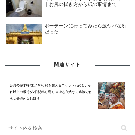
｜お尻の拭き方から紙の事情まで
ボーテーンに行ってみたら激ヤバな所
だった
関連サイト
台湾の鹽水蜂炮は100万発を超えるロケット花火と、そ
れ以上の爆竹が2日間鳴り響く 台湾を代表する過激で有
名な伝統的なお祭り