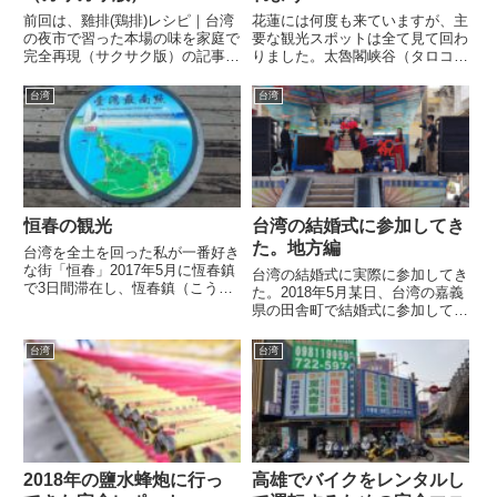
前回は、雞排(鶏排)レシピ｜台湾
花蓮には何度も来ていますが、主
の夜市で習った本場の味を家庭で
要な観光スポットは全て見て回わ
完全再現（サクサク版）の記事を
りました。太魯閣峡谷（タロコ）
書きましたが、今回は「カリカリ
も行ったし、花蓮遠雄海洋公園も
版」です。雞排(鶏排)の作り方を
行ったし、阿美文化村も行った
台湾
台湾
参考にした天使鶏排天使鶏排は台
し、東大門夜市も行ったし、七星
湾の高雄市に5店舗を展開する地
潭も行ったし、松園別館も行った
元でも人気の雞排(鶏排)専...
し、どこに行くかと悩んでいた時
に...
恒春の観光
台湾の結婚式に参加してき
た。地方編
台湾を全土を回った私が一番好き
な街「恒春」2017年5月に恆春鎮
台湾の結婚式に実際に参加してき
で3日間滞在し、恆春鎮（こうし
た。2018年5月某日、台湾の嘉義
ゅんちん）の街が非常に気に入っ
県の田舎町で結婚式に参加してき
たので二度目の恆春鎮に来まし
ました。台湾での結婚式の参加は
た。前回に来た時にほとんど観光
初めてでしたので何も分からず、
台湾
台湾
地は回ったのですが、まだまだ密
結婚する当人や、その友人、家族
かな観光スポットは沢山ありま...
に聞いて教えてもらってから参加
しました。台湾の結婚招待状...
2018年の鹽水蜂炮に行っ
高雄でバイクをレンタルし