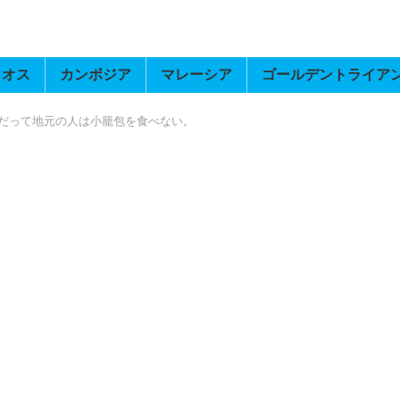
ラオス
カンボジア
マレーシア
ゴールデントライア
だって地元の人は小籠包を食べない。