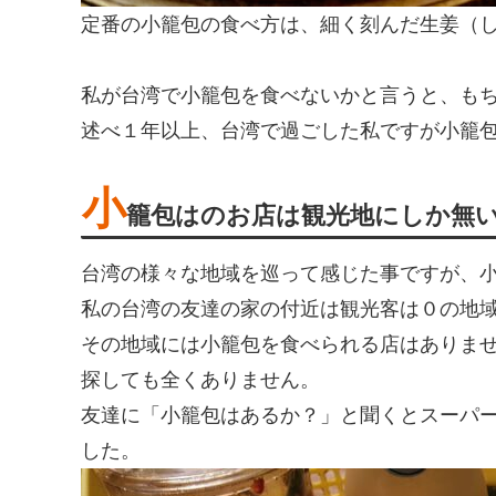
定番の小籠包の食べ方は、細く刻んだ生姜（
私が台湾で小籠包を食べないかと言うと、も
述べ１年以上、台湾で過ごした私ですが小籠
小
籠包はのお店は観光地にしか無
台湾の様々な地域を巡って感じた事ですが、
私の台湾の友達の家の付近は観光客は０の地
その地域には小籠包を食べられる店はありま
探しても全くありません。
友達に「小籠包はあるか？」と聞くとスーパ
した。