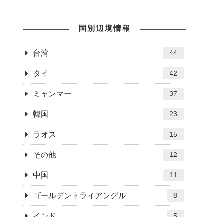
国別辺境情報
台湾
44
タイ
42
ミャンマー
37
韓国
23
ラオス
15
その他
12
中国
11
ゴールデントライアングル
8
インド
5