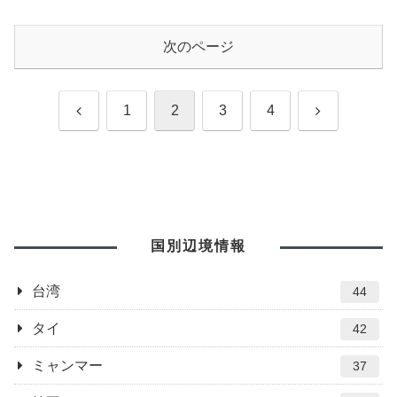
次のページ
前
次
1
2
3
4
へ
へ
国別辺境情報
台湾
44
タイ
42
ミャンマー
37