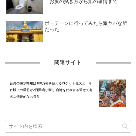
｜お尻の拭き方から紙の事情まで
ボーテーンに行ってみたら激ヤバな所
だった
関連サイト
台湾の鹽水蜂炮は100万発を超えるロケット花火と、そ
れ以上の爆竹が2日間鳴り響く 台湾を代表する過激で有
名な伝統的なお祭り