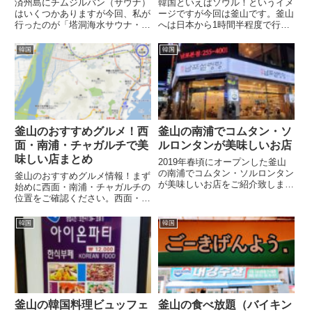
済州島にチムジルバン（サウナ）
韓国といえばソウル！というイメ
はいくつかありますが今回、私が
ージですが今回は釜山です。釜山
行ったのが「塔洞海水サウナ・チ
へは日本から1時間半程度で行け
ムジルバン」住所：済州特別自治
るので一番近い海外旅行です。
道 済州市 三徒2洞 1261-3(제주특
LCCを使うと片道2,000円（空港
韓国
韓国
별자치도 제주시 삼도이동 1261-
使用税は別）程度で行けるので手
3)塔洞海水サウナ・チムジルバン
軽に行けてしまいます。 私なん
塔洞海水...
かは平日に連休があれば、お...
釜山のおすすめグルメ！西
釜山の南浦でコムタン・ソ
面・南浦・チャガルチで美
ルロンタンが美味しいお店
味しい店まとめ
2019年春頃にオープンした釜山
の南浦でコムタン・ソルロンタン
釜山のおすすめグルメ情報！まず
が美味しいお店をご紹介致しま
始めに西面・南浦・チャガルチの
す。私は春から約半年間で4回行
位置をご確認ください。西面・南
きましたが、どれを注文しても非
浦・チャガルチのグルメ情報を地
常に美味しく、いつも大繁盛の人
域別にご紹介致します。西面のお
韓国
韓国
気店です。南浦ソルロンタン（남
すすめグルメ情報！南浦洞のおす
포설렁탕）お店の名前が「南浦
すめグルメ情報！チャガルチのお
ソ...
すすめグルメ情報！釜山郊外の
お...
釜山の韓国料理ビュッフェ
釜山の食べ放題（バイキン