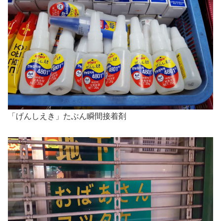
「げんしえき」たぶん瞬間接着剤