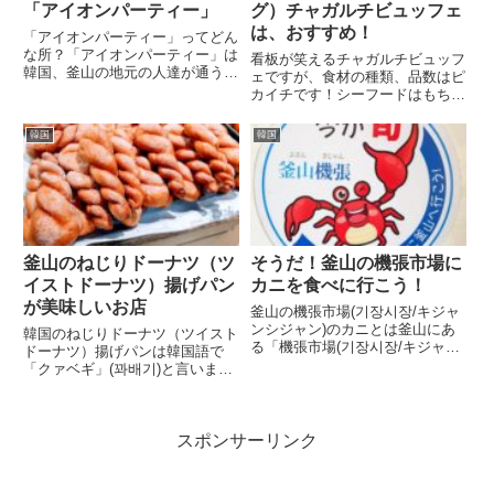
「アイオンパーティー」
グ）チャガルチビュッフェ
は、おすすめ！
「アイオンパーティー」ってどん
な所？「アイオンパーティー」は
看板が笑えるチャガルチビュッフ
韓国、釜山の地元の人達が通う韓
ェですが、食材の種類、品数はピ
国食のビュッフェ（バイキング）
カイチです！シーフードはもちろ
で当然、食べ放題です。70種類
ん、焼き肉、数々の韓国料理から
の全ての韓国料理が食べ放題！し
サラダ、デザートまで沢山のもの
韓国
韓国
かもメチャ美味しいのです。中で
が食べ放題で食べる事の出来るレ
も私が思う一番美味しい料理を
ストランです。チャガルチビュッ
下...
フェのメニュー鉄板肉＆シーフ
ー...
釜山のねじりドーナツ（ツ
そうだ！釜山の機張市場に
イストドーナツ）揚げパン
カニを食べに行こう！
が美味しいお店
釜山の機張市場(기장시장/キジャ
ンシジャン)のカニとは釜山にあ
韓国のねじりドーナツ（ツイスト
る「機張市場(기장시장/キジャン
ドーナツ）揚げパンは韓国語で
シジャン)」は激安カニの宝庫！
「クァベギ」(꽈배기)と言いま
機張市場では海鮮なカニを安い値
す。この、ねじりドーナツ（ツイ
段で堪能できる人気の市場です。
ストドーナツ）揚げパンは当たり
日本人にはあまり知られていませ
外れが激しいです。当たりの店に
んが、韓国の人には有名なカ...
スポンサーリンク
行くと、めっちゃ美味しいのです
が、外れると「食べなければよか
っ...